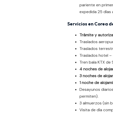
pariente en prime
expedida 25 días a
Servicios en Corea de
Trámite y autoriz
Traslados aeropue
Traslados terrestr
Traslados hotel – 
Tren bala KTX de S
4 noches de aloja
3 noches de aloja
1 noche de alojam
Desayunos diarios 
permiten).
3 almuerzos (sin b
Visita de día com