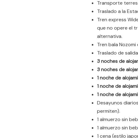
Transporte terres
Traslado a la Esta
Tren express Wide
que no opere el t
alternativa.
Tren bala Nozomi 
Traslado de salida
3 noches de aloja
3 noches de aloja
1 noche de alojam
1 noche de alojam
1 noche de alojam
Desayunos diarios 
permiten).
1 almuerzo sin be
1 almuerzo sin beb
1 cena (estilo jap