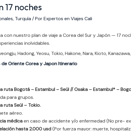
n 17 noches
onales
,
Turquía
/ Por
Expertos en Viajes Cali
a con nuestro plan de viaje a Corea del Sur y Japón — 17 noch
xperiencias inolvidables.
yeongju, Hadong, Yeosu, Tokio, Hakone, Nara, Kioto, Kanazawa,
de Oriente Corea y Japon Itinerario
a ruta Bogotá – Estambul – Seúl // Osaka – Estambul* – Bogotá
ada para grupos.
a ruta Seúl – Tokio.
uete aéreo.
ncia médica
en caso de accidente y/o enfermedad (No pre- exi
elación hasta 2.000 usd
(Por fuerza mayor: muerte, hospitali