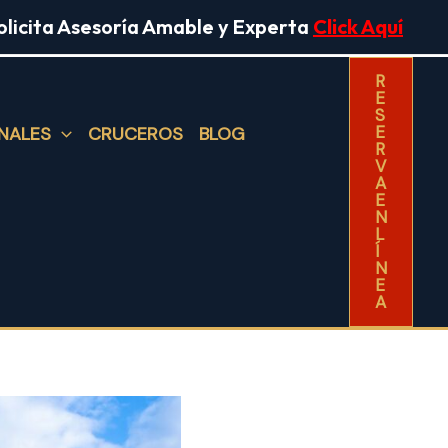
olicita Asesoría Amable y Experta
Click Aquí
R
E
S
E
NALES
CRUCEROS
BLOG
R
V
A
E
N
L
Í
N
E
A