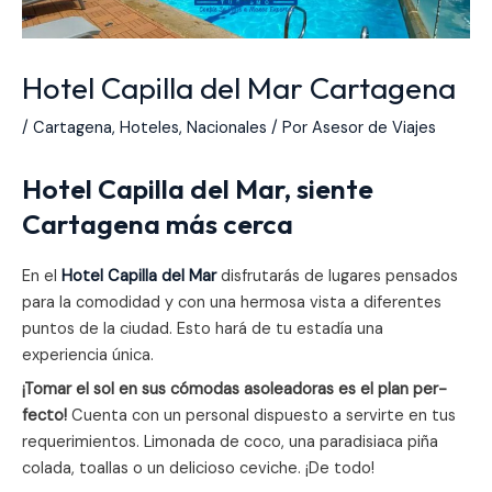
Hotel Capilla del Mar Cartagena
/
Cartagena
,
Hoteles
,
Nacionales
/ Por
Asesor de Viajes
Hotel Capilla del Mar, siente
Cartagena más cerca
En el
Hotel Capilla del Mar
disfrutarás de lugares pensados
para la comodidad y con una hermosa vista a diferentes
puntos de la ciudad. Esto hará de tu estadía una
experiencia única.
¡Tomar el sol en sus cómo­das aso­lea­do­ras es el plan per­
fecto!
Cuenta con un personal dis­puesto a servirte en tus
reque­ri­mien­tos. Limonada de coco, una para­di­siaca piña
colada, toa­llas o un deli­cioso ceviche. ¡De todo!