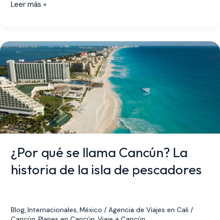
Leer más »
¿Por
qué
se
llama
Cancún?
La
historia
de
la
¿Por qué se llama Cancún? La
isla
de
historia de la isla de pescadores
pescadores
Blog
,
Internacionales
,
México
/
Agencia de Viajes en Cali
/
Cancún
,
Planes en Cancún
,
Viaje a Cancún