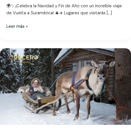
🌍✨ ¡Celebra la Navidad y Fin de Año con un increíble viaje
de Vuelta a Suramérica! 🎄✈️ Lugares que visitarás […]
Leer más »
Navidad
en
Laponia
6
noches
7
días