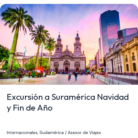
Excursión
a
Suramérica
Navidad
y
Fin
de
Año
Excursión a Suramérica Navidad
y Fin de Año
Internacionales
,
Sudamérica
/
Asesor de Viajes