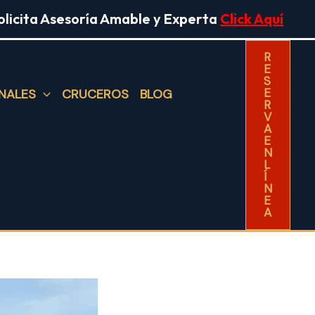
olicita Asesoría Amable y Experta
Click Aquí
R
E
S
E
NALES
CRUCEROS
BLOG
R
V
A
E
N
L
Í
N
E
A