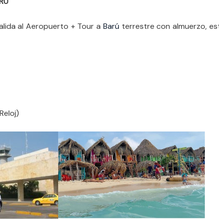
RÚ
alida al Aeropuerto + Tour a
Barú
terrestre con almuerzo, est
Reloj)