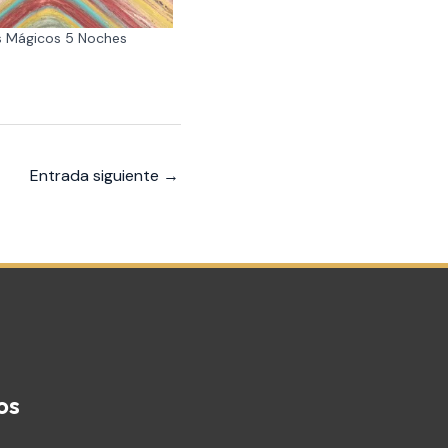
es Mágicos 5 Noches
Entrada siguiente
→
os