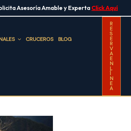
olicita Asesoría Amable y Experta
Click Aquí
R
E
S
E
NALES
CRUCEROS
BLOG
R
V
A
E
N
L
Í
N
E
A