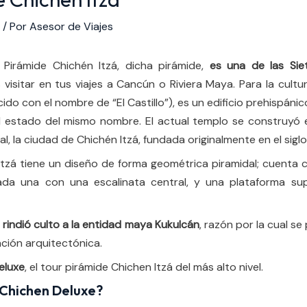
/ Por
Asesor de Viajes
 Pirámide Chichén Itzá, dicha pirámide,
es una de las Sie
s visitar en tus viajes a Cancún o Riviera Maya. Para la cult
o con el nombre de “El Castillo”),​ es un edificio prehispáni
 estado del mismo nombre. El actual templo se construyó en 
l, la ciudad de Chichén Itzá, fundada originalmente en el siglo V
Itzá tiene un diseño de forma geométrica piramidal; cuenta c
cada una con una escalinata central, y una plataforma su
 rindió culto a la entidad maya Kukulcán
,​ razón por la cual 
ción arquitectónica.
eluxe
, el tour pirámide Chichen Itzá del más alto nivel.
 Chichen Deluxe?