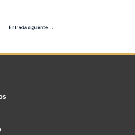
Entrada siguiente
→
os
a