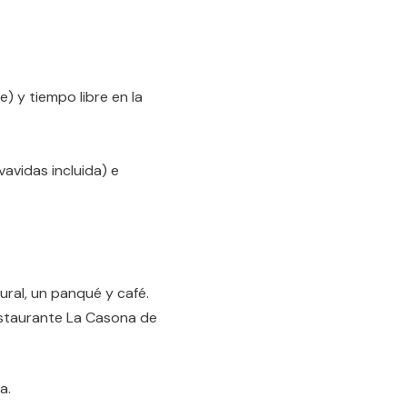
) y tiempo libre en la
avidas incluida) e
ral, un panqué y café.
estaurante La Casona de
a.