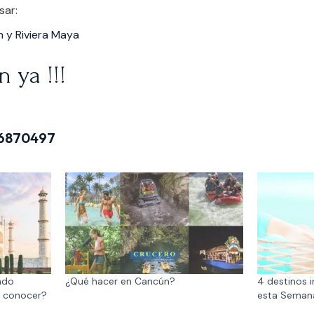
sar:
 y Riviera Maya
n ya !!!
6870497
ndo
¿Qué hacer en Cancún?
4 destinos i
r conocer?
esta Seman