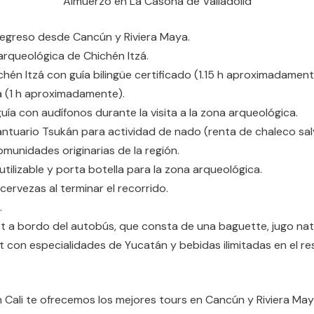
Almuerzo en La Casona de Valladolid
regreso desde Cancún y Riviera Maya.
arqueológica de Chichén Itzá.
hén Itzá con guía bilingüe certificado (1.15 h aproximadamente
 (1 h aproximadamente).
uía con audífonos durante la visita a la zona arqueológica.
antuario Tsukán para actividad de nado (renta de chaleco salv
munidades originarias de la región.
utilizable y porta botella para la zona arqueológica.
cervezas al terminar el recorrido.
.
a bordo del autobús, que consta de una baguette, jugo natu
t con especialidades de Yucatán y bebidas ilimitadas en el r
en Cali te ofrecemos los mejores tours en Cancún y Riviera May