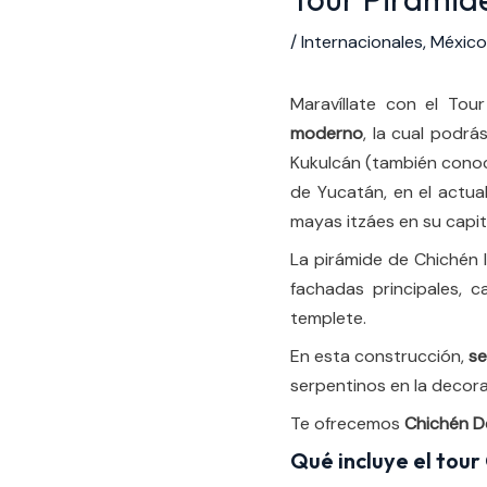
/
Internacionales
,
México
Maravíllate con el Tour
moderno
, la cual podrá
Kukulcán (también conocid
de Yucatán, en el actual
mayas itzáes en su capita
La pirámide de Chichén 
fachadas principales, 
templete.
En esta construcción,
se
serpentinos en la decora
Te ofrecemos
Chichén D
Qué incluye el tour