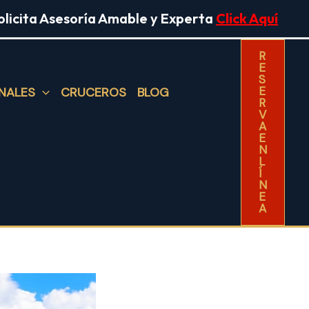
olicita Asesoría Amable y Experta
Click Aquí
R
E
S
E
NALES
CRUCEROS
BLOG
R
V
A
E
N
L
Í
N
E
A