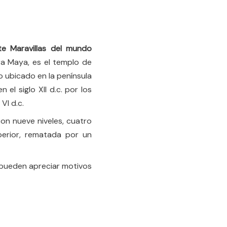
te Maravillas del mundo
ura Maya, es el templo de
co ubicado en la península
el siglo XII d.c. por los
I d.c.​
on nueve niveles, cuatro
perior, rematada por un
se pueden apreciar motivos