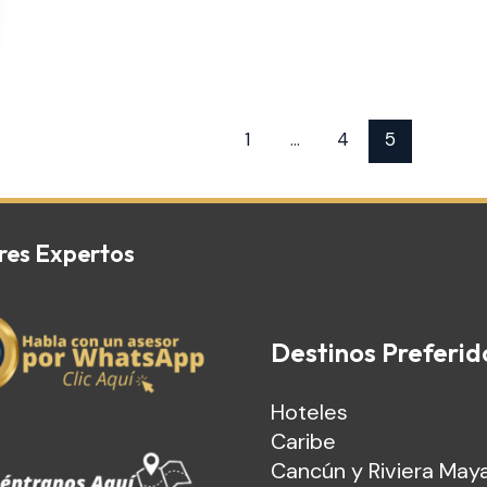
1
…
4
5
res Expertos
Destinos Preferid
Hoteles
Caribe
Cancún y Riviera May