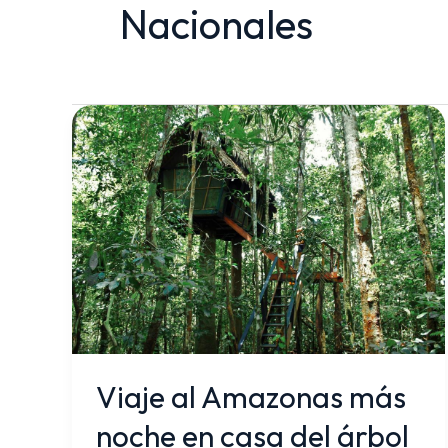
Nacionales
Viaje
al
Amazonas
más
noche
en
casa
del
árbol
Viaje al Amazonas más
noche en casa del árbol