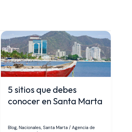
5
sitios
que
debes
conocer
en
Santa
5 sitios que debes
Marta
conocer en Santa Marta
Blog
,
Nacionales
,
Santa Marta
/
Agencia de