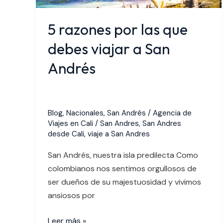
debes
viajar
5 razones por las que
a
San
debes viajar a San
Andrés
Andrés
Blog
,
Nacionales
,
San Andrés
/
Agencia de
Viajes en Cali
/
San Andres
,
San Andres
desde Cali
,
viaje a San Andres
San Andrés, nuestra isla predilecta Como
colombianos nos sentimos orgullosos de
ser dueños de su majestuosidad y vivimos
ansiosos por
Leer más »