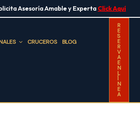
olicita Asesoría Amable y Experta
Click Aquí
R
E
S
E
NALES
CRUCEROS
BLOG
R
V
A
E
N
L
Í
N
E
A