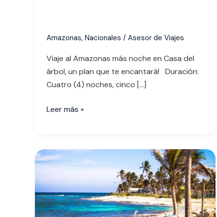
Amazonas
,
Nacionales
/
Asesor de Viajes
Viaje al Amazonas más noche en Casa del
árbol, un plan que te encantará! Duración:
Cuatro (4) noches, cinco […]
Leer más »
5
razones
por
las
que