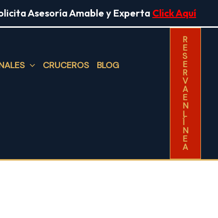
olicita Asesoría Amable y Experta
Click Aquí
R
E
S
E
NALES
CRUCEROS
BLOG
R
V
A
E
N
L
Í
N
E
A