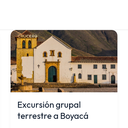
Excursión
grupal
terrestre
a
Boyacá
Excursión grupal
terrestre a Boyacá