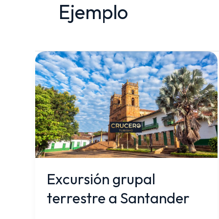
Ejemplo
Excursión
grupal
terrestre
a
Santander
Excursión grupal
terrestre a Santander