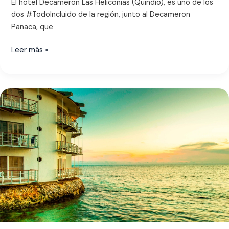
El hotel Decameron Las Heliconias (Quindío), es uno de los
dos #TodoIncluido de la región, junto al Decameron
Panaca, que
Leer más »
Decameron
Aquarium
San
Andrés
Todo
Incluido