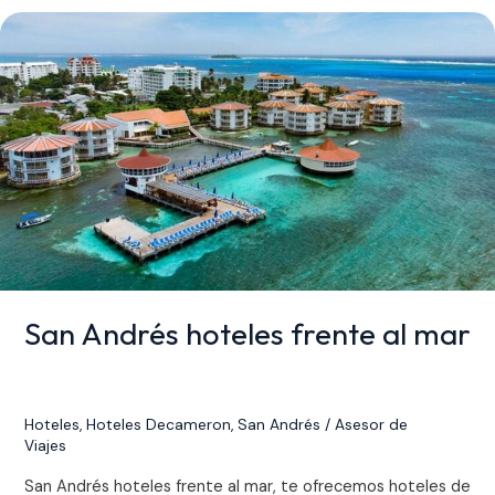
San
Andrés
hoteles
frente
al
mar
San Andrés hoteles frente al mar
Hoteles
,
Hoteles Decameron
,
San Andrés
/
Asesor de
Viajes
San Andrés hoteles frente al mar, te ofrecemos hoteles de